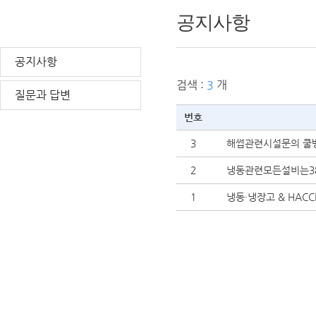
공지사항
공지사항
검색 :
3
개
질문과 답변
번호
3
해썹관련시설문의 쿨
고객센터
2
냉동관련모든설비는3
010-3920-0179
1
냉동·냉장고 & HAC
견적 및 기타 문의사항
환영합니다.